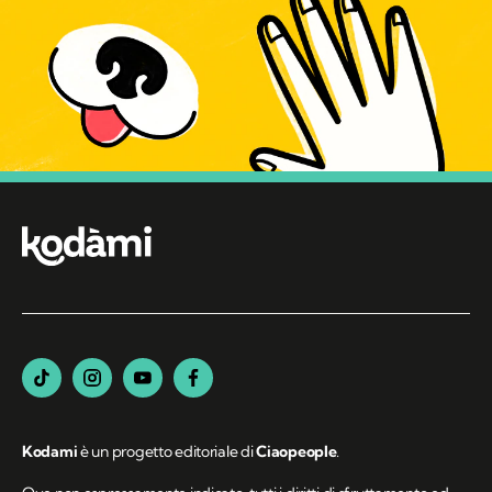
Kodami
è un progetto editoriale di
Ciaopeople
.