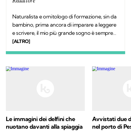
Redattore
Naturalista e ornitologo di formazione, sin da
bambino, prima ancora di imparare a leggere
e scrivere, il mio più grande sogno è sempre
stato quello di conoscere tutto sugli animali e
[ALTRO]
il loro comportamento. Col tempo mi sono
specializzato nello studio degli uccelli sul
campo e, parallelamente, nell'educazione
ambientale. Alla base del mio interesse per le
scienze naturali, oltre a una profonda e
sincera vocazione, c'è la voglia di mettere a
disposizione quello che ho imparato,
provando a comunicare e a trasmettere i
valori in cui credo e per i quali combatto ogni
Le immagini dei delfini che
Avvistati due d
giorno: la conservazione della natura e la
nuotano davanti alla spiaggia
nel porto di Pe