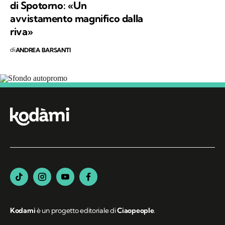
salvaguardia del nostro Pianeta e di chiunque
di Spotorno: «Un
vi abiti.
avvistamento magnifico dalla
riva»
di
ANDREA BARSANTI
Segui Kodami
sui canali social
Kodami
è un progetto editoriale di
Ciaopeople
.