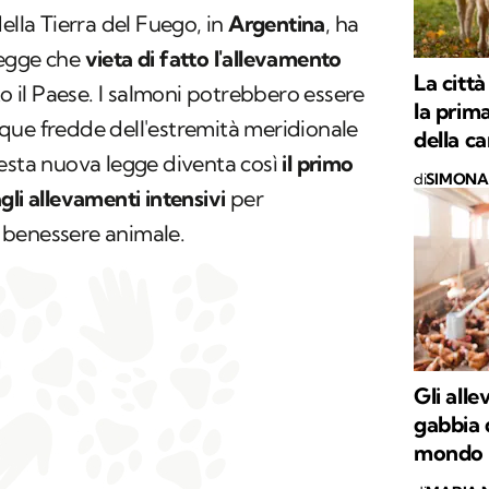
ella Tierra del Fuego, in
Argentina
, ha
legge che
vieta di fatto l'allevamento
La citt
to il Paese. I salmoni potrebbero essere
la prima
 acque fredde dell'estremità meridionale
della c
uesta nuova legge diventa così
il primo
di
SIMONA 
gli allevamenti intensivi
per
 benessere animale.
Gli alle
gabbia 
mondo