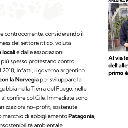
di
MARIA 
e controcorrente, considerando il
ess del settore ittico, voluta
 locali
e dalle associazioni
Al via l
 più spesso protestano contro
dell’all
 2018, infatti, il governo argentino
primo è
con la Norvegia
per sviluppare la
gabbia nella Tierra del Fuego, nelle
 al confine col Cile. Immediate sono
anizzazioni no-profit, sostenute
o marchio di abbigliamento
Patagonia
,
nsostenibilità ambientale