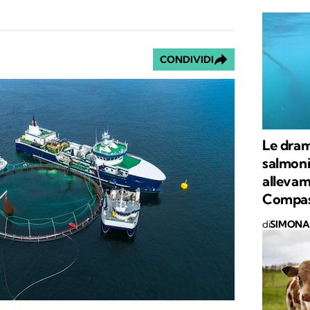
CONDIVIDI
Le dram
salmoni
allevame
Compas
di
SIMONA 