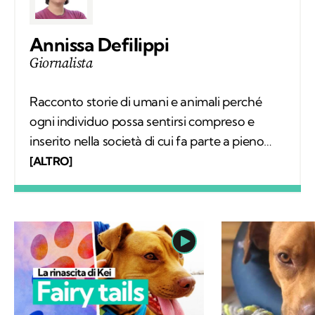
Annissa Defilippi
Giornalista
Racconto storie di umani e animali perché
ogni individuo possa sentirsi compreso e
inserito nella società di cui fa parte a pieno
diritto. Scrivo articoli e realizzo video
[ALTRO]
mettendomi in ascolto dei protagonisti;
nascono così relazioni che, grazie a Kodami,
possono continuare a vivere.