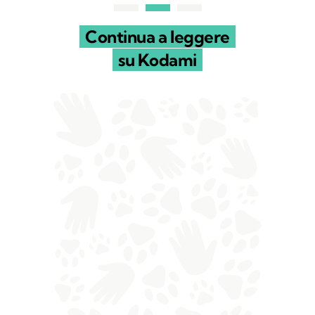
Continua a leggere
su Kodami