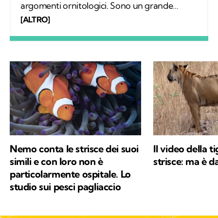
argomenti ornitologici. Sono un grande
appassionato di escursionismo e di scienze e
[ALTRO]
per questo ho deciso di frequentare un
master in comunicazione scientifica. La
scrittura è la mia più grande passione.
Nemo conta le strisce dei suoi
Il video della t
simili e con loro non è
strisce: ma è d
particolarmente ospitale. Lo
studio sui pesci pagliaccio