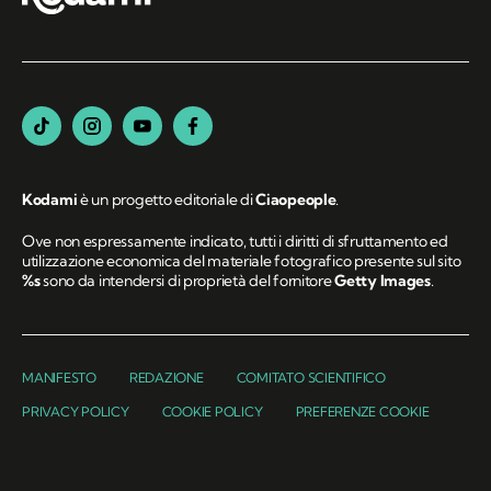
Kodami
è un progetto editoriale di
Ciaopeople
.
Ove non espressamente indicato, tutti i diritti di sfruttamento ed
utilizzazione economica del materiale fotografico presente sul sito
%s
sono da intendersi di proprietà del fornitore
Getty Images
.
MANIFESTO
REDAZIONE
COMITATO SCIENTIFICO
PRIVACY POLICY
COOKIE POLICY
PREFERENZE COOKIE