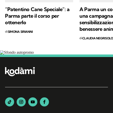
“Patentino Cane Speciale”: a
A Parma un cor
Parma parte il corso per
una campagna 
ottenerlo
sensibilizzazio
benessere ani
di
SIMONA SIRIANNI
di
CLAUDIA NEGRISOL
Segui Kodami
sui canali social