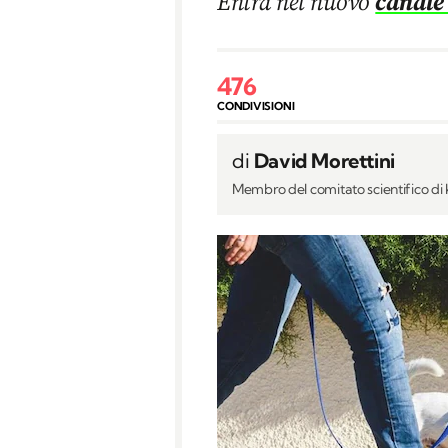
Entra nel nuovo
canale
476
CONDIVISIONI
di
David Morettini
Membro del comitato scientifico d