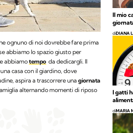
Il mio 
giornata
di
DIANA L
he ognuno di noi dovrebbe fare prima
se abbiamo lo spazio giusto per
 se abbiamo
tempo
da dedicargli. Il
una casa con il giardino, dove
udine, aspira a trascorrere una
giornata
famiglia alternando momenti di riposo
I gatti
alimenta
di
MARIA 