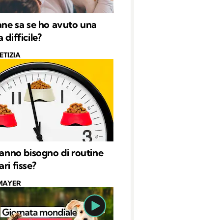
cane sa se ho avuto una
 difficile?
ETIZIA
 hanno bisogno di routine
ri fisse?
MAYER