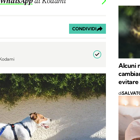
 WhatsApp
di Kodami
CONDIVIDI
i Kodami
Alcuni
cambiar
evitare 
di
SALVAT