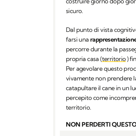
costruire giorno dopo giorno
sicuro.
Dal punto di vista cogniti
farsi una
rappresentazion
percorre durante la passeg
propria casa (
territorio
) f
Per agevolare questo proc
vivamente non prendere la
catapultare il cane in un 
percepito come incompren
territorio.
NON PERDERTI QUESTO