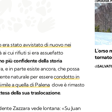
di
MARIA 
o era stato avvistato di nuovo nei
L’orso 
tà ai cui rifiuti si era assuefatto
tornato
no più confidente della storia
di
SALVAT
 era, e in parte esiste ancora, che possa
iente naturale per essere
condotto in
simile a quella di Palena
dove è rimasto
ttesa della sua traslocazione
.
sidente Zazzara vede lontana: «Su Juan