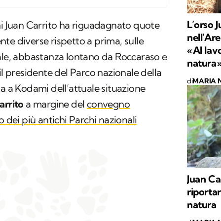
L’orso J
ni Juan Carrito ha riguadagnato quote
nell’Are
te diverse rispetto a prima, sulle
«Al lav
e, abbastanza lontano da Roccaraso e
natura
il presidente del Parco nazionale della
di
MARIA 
a a Kodami dell’attuale situazione
arrito
a margine del
convegno
o dei più antichi Parchi nazionali
Juan Car
riporta
natura