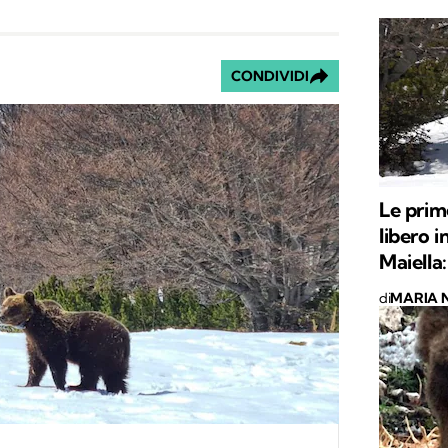
CONDIVIDI
Le prim
libero i
Maiella:
di
MARIA 