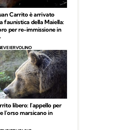
uan Carrito è arrivato
a faunistica della Maiella:
oro per re-immissione in
»
NEVE IERVOLINO
rito libero: l’appello per
re l’orso marsicano in