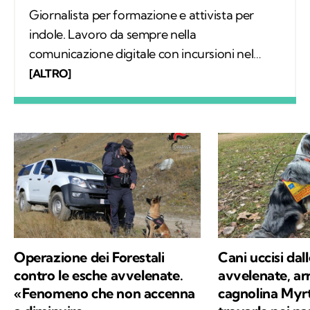
Giornalista per formazione e attivista per
indole. Lavoro da sempre nella
comunicazione digitale con incursioni nel
mondo della carta stampata, dove mi sono
[ALTRO]
occupata regolarmente di salute ambientale
e innovazione. Leggo molto, possibilmente
all’aria aperta, e appena posso mi cimento in
percorsi di trekking nella natura. Nella filosofia
di Kodami ho ritrovato i miei valori e un
approccio consapevole ma agile ai problemi
del mondo.
Operazione dei Forestali
Cani uccisi dal
contro le esche avvelenate.
avvelenate, arr
«Fenomeno che non accenna
cagnolina Myrt