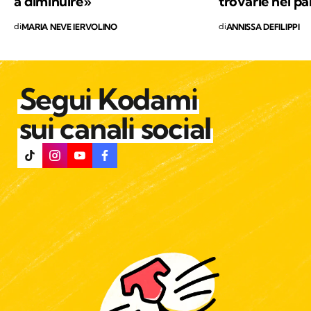
a diminuire»
trovarle nei pa
di
di
MARIA NEVE IERVOLINO
ANNISSA DEFILIPPI
Segui Kodami
sui canali social