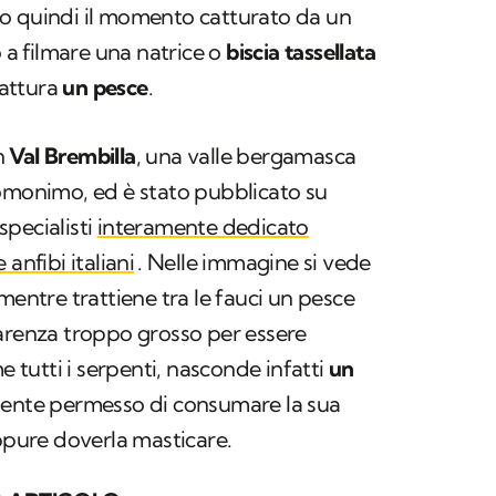
o quindi il momento catturato da un
o a filmare una natrice o
biscia tassellata
cattura
un pesce
.
in
Val Brembilla
, una valle bergamasca
 omonimo, ed è stato pubblicato su
pecialisti
interamente dedicato
e anfibi italiani
. Nelle immagine si vede
mentre trattiene tra le fauci un pesce
parenza troppo grosso per essere
e tutti i serpenti, nasconde infatti
un
mente permesso di consumare la sua
eppure doverla masticare.