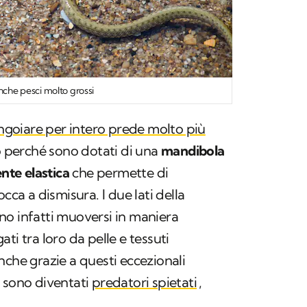
anche pesci molto grossi
ngoiare per intero prede molto più
o perché sono dotati di una
mandibola
ente elastica
che permette di
cca a dismisura. I due lati della
no infatti muoversi in maniera
ti tra loro da pelle e tessuti
anche grazie a questi eccezionali
i sono diventati
predatori spietati
,