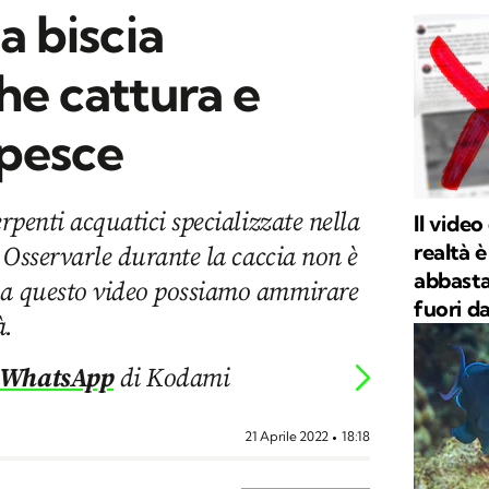
la biscia
che cattura e
pesce
erpenti acquatici specializzate nella
Il video
realtà 
. Osservarle durante la caccia non è
abbasta
 a questo video possiamo ammirare
fuori d
à.
 WhatsApp
di Kodami
21 Aprile 2022
18:18