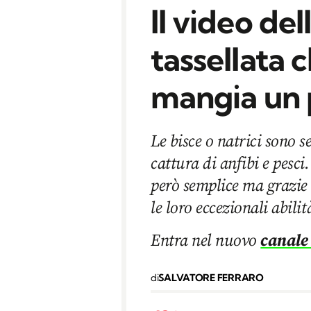
Il video del
tassellata 
mangia un 
Le bisce o natrici sono s
cattura di anfibi e pesci
però semplice ma grazie
le loro eccezionali abilit
Entra nel nuovo
canale
di
SALVATORE FERRARO