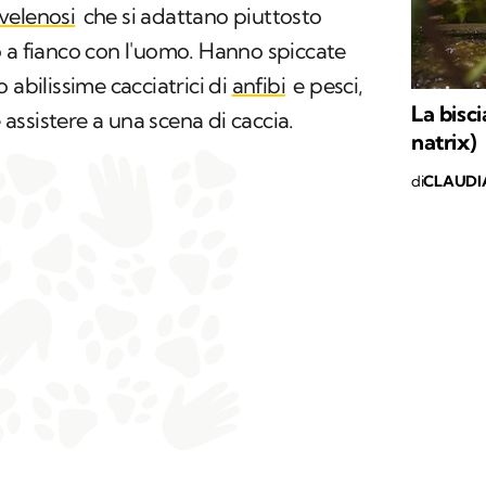
velenosi
che si adattano piuttosto
 a fianco con l'uomo. Hanno spiccate
 abilissime cacciatrici di
anfibi
e pesci,
La bisci
ssistere a una scena di caccia.
natrix)
di
CLAUDI