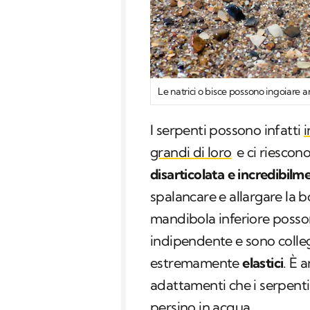
Le natrici o bisce possono ingoiare 
I serpenti possono infatti
i
grandi di loro
e ci riescon
disarticolata e incredibilm
spalancare e allargare la bo
mandibola inferiore posso
indipendente e sono collega
estremamente
elastici
. È 
adattamenti che i serpent
persino in acqua.