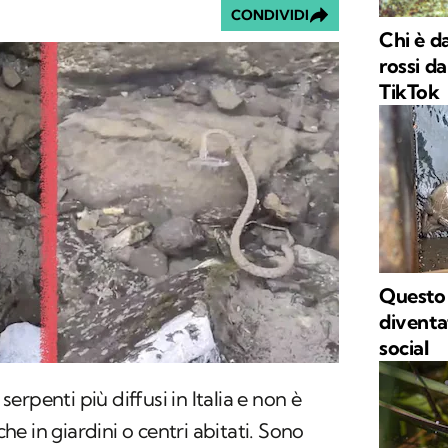
CONDIVIDI
Chi è da
rossi d
TikTok
Questo 
diventa
social
 serpenti più diffusi in Italia e non è
nche in giardini o centri abitati. Sono