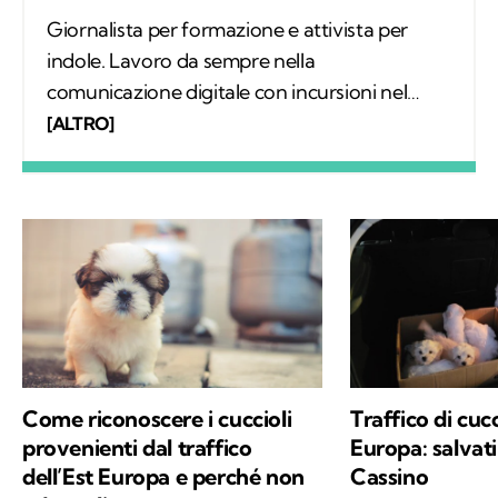
Giornalista per formazione e attivista per
indole. Lavoro da sempre nella
comunicazione digitale con incursioni nel
mondo della carta stampata, dove mi sono
[ALTRO]
occupata regolarmente di salute ambientale
e innovazione. Leggo molto, possibilmente
all’aria aperta, e appena posso mi cimento in
percorsi di trekking nella natura. Nella filosofia
di Kodami ho ritrovato i miei valori e un
approccio consapevole ma agile ai problemi
del mondo.
Come riconoscere i cuccioli
Traffico di cucc
provenienti dal traffico
Europa: salvati
dell’Est Europa e perché non
Cassino