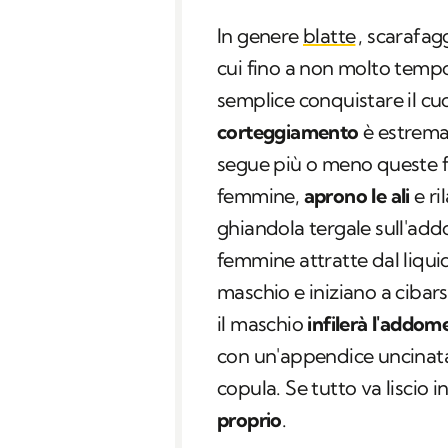
In genere
blatte
, scarafagg
cui fino a non molto tempo
semplice conquistare il cu
corteggiamento
è estrema
segue più o meno queste fas
femmine,
aprono le ali
e ri
ghiandola tergale sull'add
femmine attratte dal liqui
maschio e iniziano a cibars
il maschio
infilerà l'addom
con un'appendice uncinata 
copula. Se tutto va liscio i
proprio
.