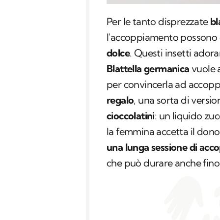
Per le tanto disprezzate
bl
l'accoppiamento possono 
dolce
. Questi insetti ador
Blattella germanica
vuole 
per convincerla ad accoppi
regalo
, una sorta di versi
cioccolatini
: un liquido zu
la femmina accetta il dono n
una lunga sessione di ac
che può durare anche fin