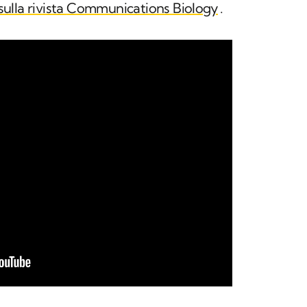
lla rivista
Communications Biology
.