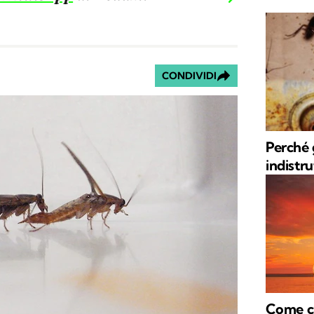
CONDIVIDI
Perché 
indistrut
⁠Come c