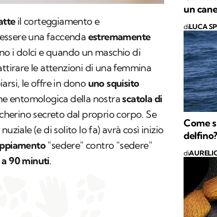
un can
atte
il corteggiamento e
di
LUCA S
essere una faccenda
estremamente
ano i dolci e quando un maschio di
attirare le attenzioni di una femmina
arsi, le offre in dono
uno squisito
one entomologica della nostra
scatola di
ccherino secreto dal proprio corpo. Se
Come si
uziale (e di solito lo fa) avrà così inizio
delfino
coppiamento
"sedere" contro "sedere"
di
AURELI
o
a 90 minuti
.