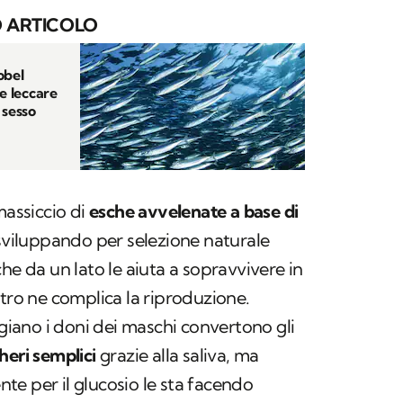
 ARTICOLO
obel
ce leccare
 sesso
massiccio di
esche avvelenate a base di
 sviluppando per selezione naturale
he da un lato le aiuta a sopravvivere in
ltro ne complica la riproduzione.
ano i doni dei maschi convertono gli
heri semplici
grazie alla saliva, ma
e per il glucosio le sta facendo