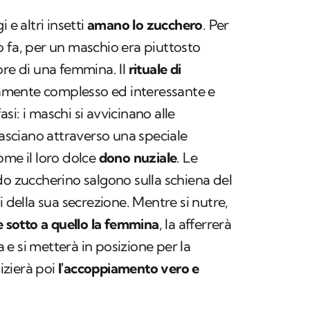
i e altri insetti
amano lo zucchero
. Per
 fa, per un maschio era piuttosto
ore di una femmina. Il
rituale di
mente complesso ed interessante e
i: i maschi si avvicinano alle
lasciano attraverso una speciale
ome il loro dolce
dono nuziale
. Le
do zuccherino salgono sulla schiena del
i della sua secrezione. Mentre si nutre,
e sotto a quello la femmina
, la afferrerà
e si metterà in posizione per la
nizierà poi
l'accoppiamento vero e