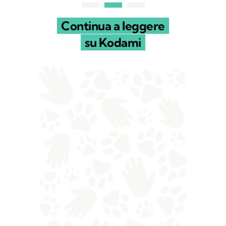
Continua a leggere
su Kodami