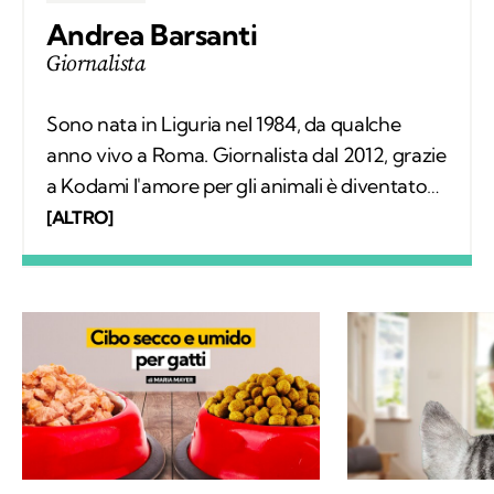
Andrea Barsanti
Giornalista
Sono nata in Liguria nel 1984, da qualche
anno vivo a Roma. Giornalista dal 2012, grazie
a Kodami l'amore per gli animali è diventato
un lavoro attraverso cui provo a fare la
[ALTRO]
differenza. A ricordarmelo anche Supplì, il
gatto con cui condivido la vita. Nel tempo
libero tanti libri, qualche viaggio e una
continua scoperta di ciò che mi circonda.