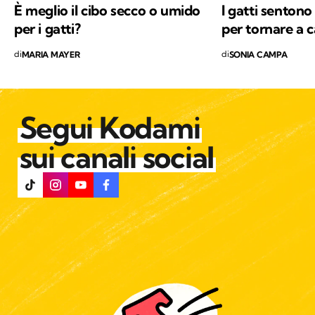
È meglio il cibo secco o umido
I gatti sentono
per i gatti?
per tornare a 
di
di
MARIA MAYER
SONIA CAMPA
Segui Kodami
sui canali social