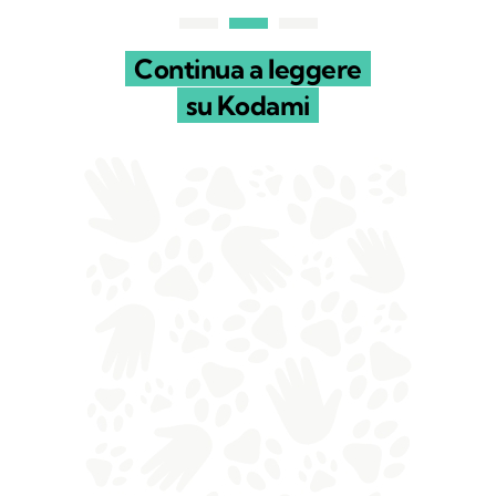
Continua a leggere
su Kodami