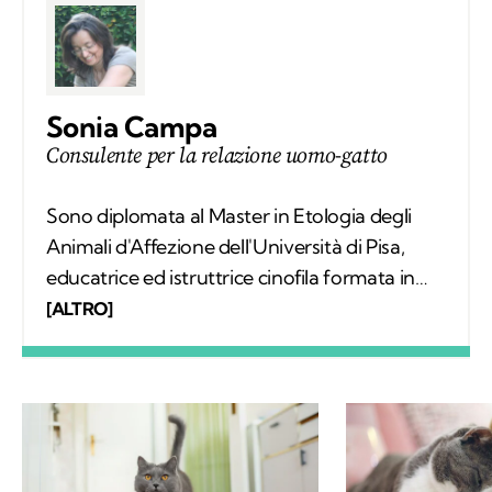
Sonia Campa
Consulente per la relazione uomo-gatto
Sono diplomata al Master in Etologia degli
Animali d'Affezione dell'Università di Pisa,
educatrice ed istruttrice cinofila formata in
SIUA. Lavoro come consulente della relazione
[ALTRO]
uomo-gatto e uomo-cane con un approccio
relazionale e sono autrice del libro
"L'insostenibile tenerezza del gatto".