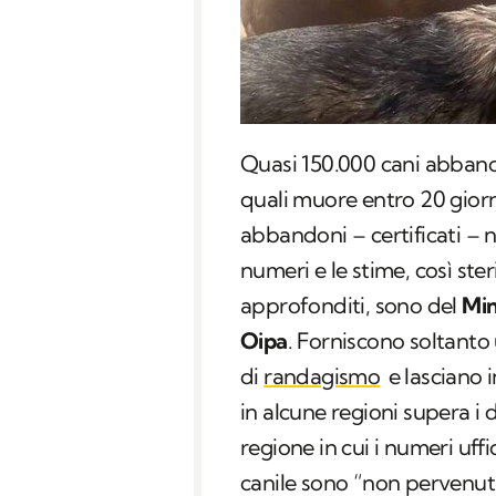
Quasi 150.000 cani abbando
quali muore entro 20 giorn
abbandoni – certificati – n
numeri e le stime, così ster
approfonditi, sono del
Min
Oipa
. Forniscono soltanto
di
randagismo
e lasciano 
in alcune regioni supera i d
regione in cui i numeri uffi
canile sono “non pervenuti