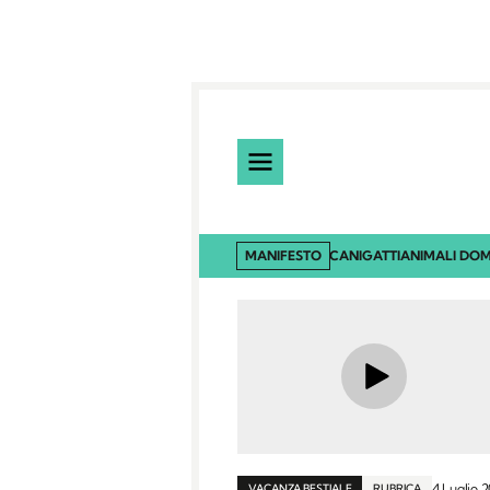
MANIFESTO
CANI
GATTI
ANIMALI DOM
4 Luglio 
VACANZA BESTIALE
RUBRICA