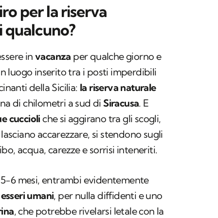
iro per la riserva
i qualcuno?
essere in
vacanza
per qualche giorno e
un luogo inserito tra i posti imperdibili
inanti della Sicilia:
la riserva naturale
na di chilometri a sud di
Siracusa
. E
e cuccioli
che si aggirano tra gli scogli,
 lasciano accarezzare, si stendono sugli
o, acqua, carezze e sorrisi inteneriti.
 5-6 mesi, entrambi evidentemente
i esseri umani
, per nulla diffidenti e uno
rina
, che potrebbe rivelarsi letale con la