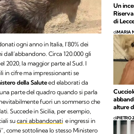
Un ince
Riserv
di Lecc
di
MARIA 
nati ogni anno in Italia, l’80% dei
i dall’abbandono. Circa 120.000 gli
el 2020, la maggior parte al Sud. I
ili in cifre ma impressionanti se
istero della Salute
ed elaborati da
Cucciol
 una parte del quadro quando si parla
abbando
inevitabilmente fuori un sommerso che
alture 
ati. Succede in Sicilia, per esempio,
di
PIETRO
ciali su
cani abbandonati
e ingressi in
”, come sottolinea lo stesso Ministero