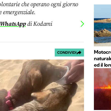
olontarie che operano ogni giorno
e emergenziale.
 WhatsApp
di Kodami
Motocro
CONDIVIDI
natural
ed il lo