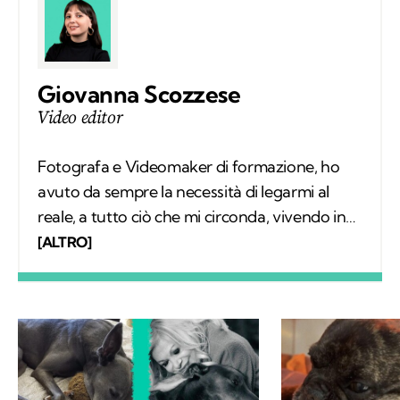
Giovanna Scozzese
Video editor
Fotografa e Videomaker di formazione, ho
avuto da sempre la necessità di legarmi al
reale, a tutto ciò che mi circonda, vivendo in
simbiosi con il mondo esterno. La natura fa
[ALTRO]
parte di me, sin da bambina ho avuto modo di
conoscerla, scoprirla e viverla. Mi sforzo ogni
giorno di fortificare il mio interesse su ciò che
potremmo creare e cambiare nei confronti
del nostro Pianeta, un luogo in cui noi siamo
solo di passaggio.