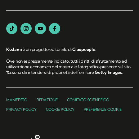
Kodami
è un progetto editoriale di
Ciaopeople
.
Ove non espressamente indicato, tutti i diritti di sfruttamento ed
utilizzazione economica del materiale fotografico presente sul sito
%s
sono da intendersi di proprietà del fornitore
Getty Images
.
MANIFESTO
REDAZIONE
COMITATO SCIENTIFICO
PRIVACY POLICY
COOKIE POLICY
PREFERENZE COOKIE