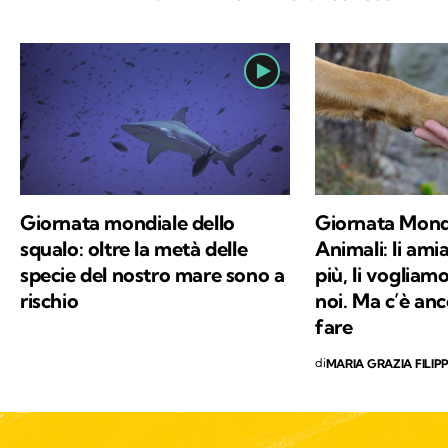
Giornata mondiale dello
Giornata Mondi
squalo: oltre la metà delle
Animali: li am
specie del nostro mare sono a
più, li voglia
rischio
noi. Ma c’è an
fare
di
MARIA GRAZIA FILIPP