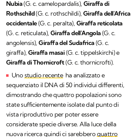
Nubia
(
G. c. camelopardalis
),
Giraffa di
Rothschild
(
G. c. rothschildi
),
Giraffa dell'Africa
occidentale
(
G. c. peralta
),
Giraffa reticolata
(
G. c. reticulata
),
Giraffa dell'Angola
(
G. c.
angolensis
),
Giraffa del Sudafrica
(
G. c.
giraffa),
Giraffa masai
(
G. c. tippelskirchi
) e
Giraffa di Thornicroft
(
G. c. thornicrofti
).
Uno
studio recente
ha analizzato e
sequenziato il DNA di 50 individui differenti,
dimostrando che quattro popolazioni sono
state sufficientemente isolate dal punto di
vista riproduttivo per poter essere
considerate specie diverse. Alla luce della
nuova ricerca quindi ci sarebbero
quattro