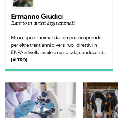
Ermanno Giudici
Esperto in diritti degli animali
Mi occupo di animali da sempre, ricoprendo
per oltre trent’anni diversi ruoli direttivi in
ENPA a livello locale e nazionale, conducendo
e collaborando a importanti indagini. Autore,
[ALTRO]
formatore per le Forze di Polizia sui temi dei
diritti degli animali e sulla normativa che li
tutela, collaboro con giornali, televisioni e
organizzazioni anche internazionali.