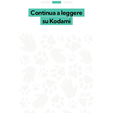
Continua a leggere
su Kodami