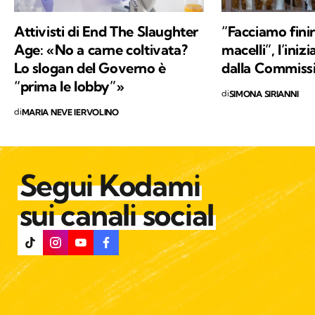
Attivisti di End The Slaughter
“Facciamo finir
Age: «No a carne coltivata?
macelli”, l’ini
Lo slogan del Governo è
dalla Commiss
“prima le lobby”»
di
SIMONA SIRIANNI
di
MARIA NEVE IERVOLINO
Segui Kodami
sui canali social