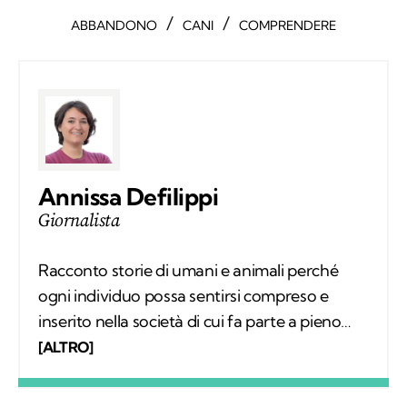
/
/
ABBANDONO
CANI
COMPRENDERE
Annissa Defilippi
Giornalista
Racconto storie di umani e animali perché
ogni individuo possa sentirsi compreso e
inserito nella società di cui fa parte a pieno
diritto. Scrivo articoli e realizzo video
[ALTRO]
mettendomi in ascolto dei protagonisti;
nascono così relazioni che, grazie a Kodami,