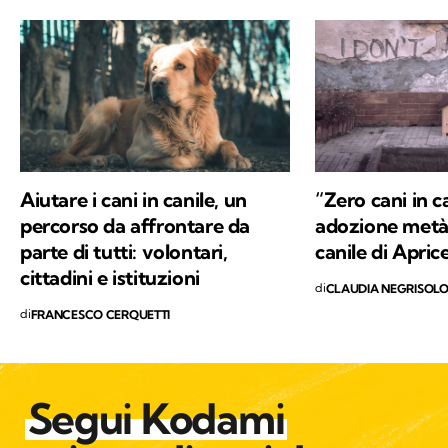
possono continuare a vivere.
Aiutare i cani in canile, un
“Zero cani in ca
percorso da affrontare da
adozione metà 
parte di tutti: volontari,
canile di Apric
cittadini e istituzioni
di
CLAUDIA NEGRISOL
di
FRANCESCO CERQUETTI
Segui Kodami