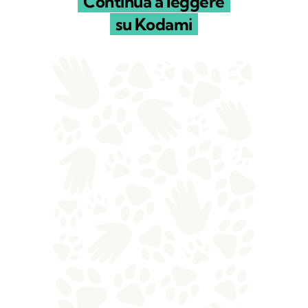
Continua a leggere
su Kodami