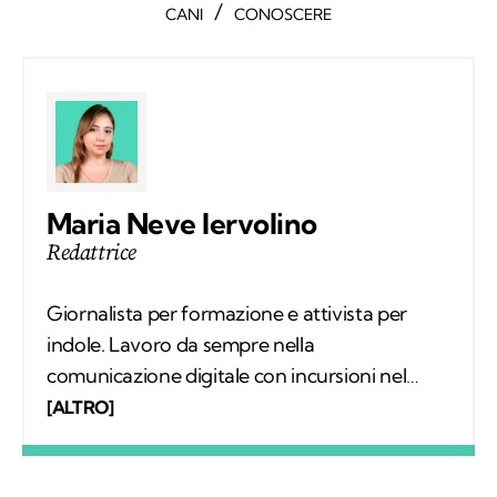
/
CANI
CONOSCERE
Maria Neve Iervolino
Redattrice
Giornalista per formazione e attivista per
indole. Lavoro da sempre nella
comunicazione digitale con incursioni nel
mondo della carta stampata, dove mi sono
[ALTRO]
occupata regolarmente di salute ambientale
e innovazione. Leggo molto, possibilmente