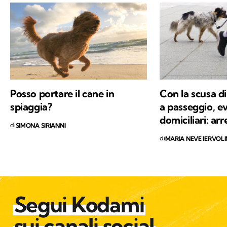
all’aria aperta, e appena posso mi cimento in
percorsi di trekking nella natura. Nella filosofia
di Kodami ho ritrovato i miei valori e un
approccio consapevole ma agile ai problemi
del mondo.
Posso portare il cane in
Con la scusa di
spiaggia?
a passeggio, e
domiciliari: ar
di
SIMONA SIRIANNI
di
MARIA NEVE IERVOL
Segui Kodami
sui canali social