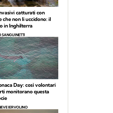
nvasivi catturati con
 che non li uccidono: il
 in Inghilterra
O SANGUINETTI
naca Day: così volontari
rti monitorano questa
ecie
NEVE IERVOLINO