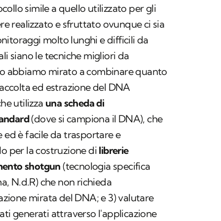
llo simile a quello utilizzato per gli
ere realizzato e sfruttato ovunque ci sia
itoraggi molto lunghi e difficili da
li siano le tecniche migliori da
dio abbiamo mirato a combinare quanto
 raccolta ed estrazione del DNA
che utilizza
una scheda di
tandard
(dove si campiona il DNA), che
 ed è facile da trasportare e
o per la costruzione di
librerie
mento shotgun
(tecnologia specifica
, N.d.R) che non richieda
cazione mirata del DNA; e 3) valutare
 dati generati attraverso l'applicazione