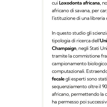
cui
Loxodonta africana
,
no
africano di savana, per car
l'istituzione di una libreri
In questo studio gli scienzi
tipologia di ricerca dell'
Uni
Champaign
, negli Stati Un
tramite la commistione fra
campionamento biologico n
computazionali. Estraendo
fecale
gli esperti sono sta
sequenziamento oltre il 9
africano, permettendo la c
ha permesso poi successi