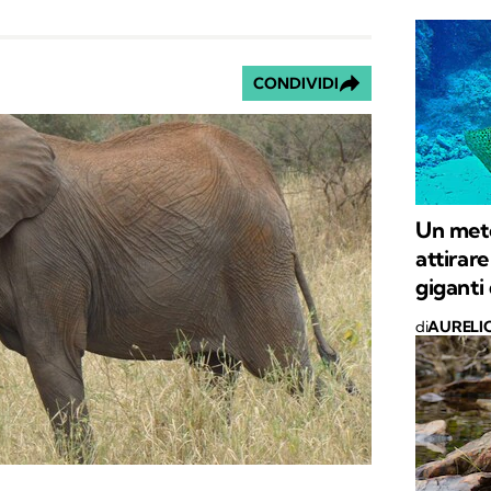
CONDIVIDI
Un met
attirare
giganti 
di
AURELI