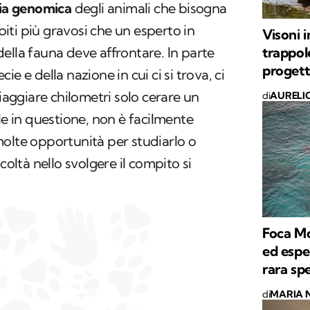
ria genomica
degli animali che bisogna
ti più gravosi che un esperto in
Visoni i
trappole
ella fauna deve affrontare. In parte
progetto
e e della nazione in cui ci si trova, ci
viaggiare chilometri solo cerare un
di
AURELI
le in questione, non è facilmente
olte opportunità per studiarlo o
coltà nello svolgere il compito si
Foca Mo
ed espe
rara sp
di
MARIA 