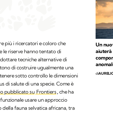
più i ricercatori e coloro che
Un nuov
aiuterà 
e le riserve hanno tentato di
comport
ottare tecniche alternative di
anomal
tono di costruire ugualmente una
di
AURELI
i tenere sotto controllo le dimensioni
tus di salute di una specie. Come è
io pubblicato su
Frontiers
,
che ha
 funzionale usare un approccio
 della fauna selvatica africana, tra