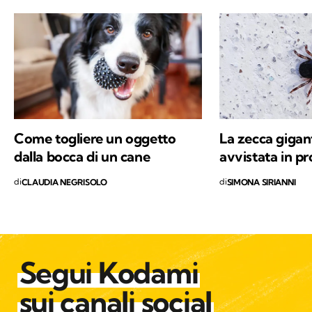
animali di ogni tipo ovunque andassi, per poi
tornare a casa e disegnarli. Vorrei contribuire
ad avvicinare il pubblico all'ambiente ed
essere parte di una ritrovata armonia uomo-
natura, per il bene e la salvaguardia di ogni
specie.
Come togliere un oggetto
La zecca gigan
dalla bocca di un cane
avvistata in pr
di
di
CLAUDIA NEGRISOLO
SIMONA SIRIANNI
Segui Kodami
sui canali social