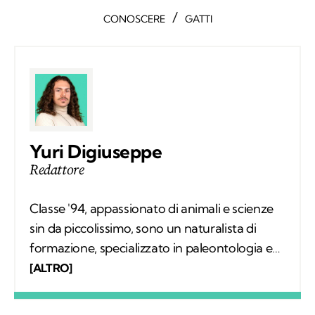
/
CONOSCERE
GATTI
Yuri Digiuseppe
Redattore
Classe '94, appassionato di animali e scienze
sin da piccolissimo, sono un naturalista di
formazione, specializzato in paleontologia e
divulgazione. Mi è sempre venuto spontaneo
[ALTRO]
spiegare agli altri le bellezze della natura e
passare intere giornate ad osservare piante e