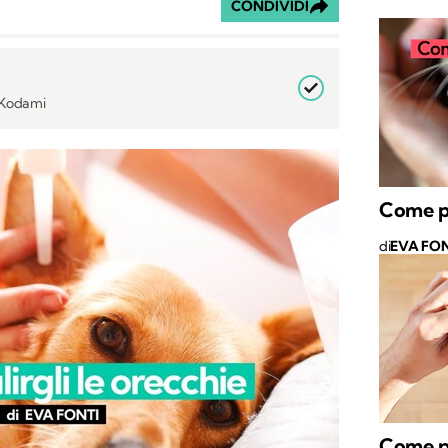
CONDIVIDI
i Kodami
Come pu
di
EVA FON
Come pu