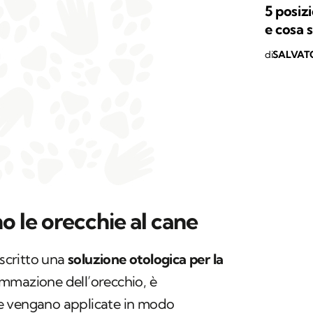
5 posizi
e cosa 
di
SALVAT
o le orecchie al cane
escritto una
soluzione otologica per la
fiammazione dell’orecchio, è
e vengano applicate in modo