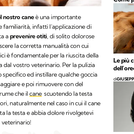
el nostro cane
è una importante
familiarità, infatti l’applicazione di
ta a
prevenire otiti
, di solito dolorose
scere la corretta manualità con cui
ici è fondamentale per la riuscita della
Le più 
 dal vostro veterinario. Per la pulizia
dell’or
specifico ed instillare qualche goccia
di
GIUSEP
saggiare e poi rimuovere con del
erume che il
cane
scuotendo la testa
ri, naturalmente nel caso in cui il cane
ta la testa e abbia dolore rivolgetevi
veterinario!