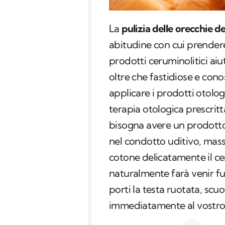
La
pulizia delle orecchie d
abitudine con cui prendere 
prodotti ceruminolitici aiu
oltre che fastidiose e cono
applicare i prodotti otolog
terapia otologica prescritta
bisogna avere un prodotto 
nel condotto uditivo, mas
cotone delicatamente il c
naturalmente farà venir fuo
porti la testa ruotata, scuo
immediatamente al vostro 