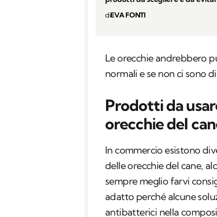
di
EVA FONTI
Le orecchie andrebbero p
normali e se non ci sono d
Prodotti da usare
orecchie del can
In commercio esistono div
delle orecchie del cane, al
sempre meglio farvi consigl
adatto perché alcune soluz
antibatterici nella composi