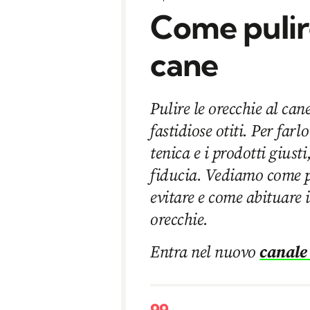
Come pulire
cane
Pulire le orecchie al ca
fastidiose otiti. Per farl
tenica e i prodotti giust
fiducia. Vediamo come p
evitare e come abituare i
orecchie.
Entra nel nuovo
canale
99