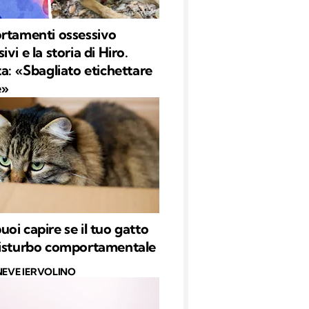
rtamenti ossessivo
vi e la storia di Hiro.
ta: «Sbagliato etichettare
e»
oi capire se il tuo gatto
isturbo comportamentale
NEVE IERVOLINO