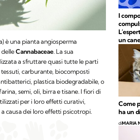
I compo
compulsi
L’esper
un can
a) è una pianta angiosperma
 delle
Cannabaceae
. La sua
lizzata a sfruttare quasi tutte le parti
: tessuti, carburante, biocomposti
antibatterici, plastica biodegradabile, o
ina, semi, oli, birra e tisane. I fiori di
izzati per i loro effetti curativi,
Come pu
a causa dei loro effetti psicotropi.
ha un d
di
MARIA 