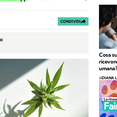
CONDIVIDI
no
Cosa su
ricevon
umana
di
DIANA L