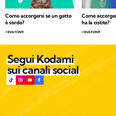
Come accorgersi se un gatto
Come accorgers
è sordo?
ha la cistite?
di
di
EVA FONTI
EVA FONTI
Segui Kodami
sui canali social