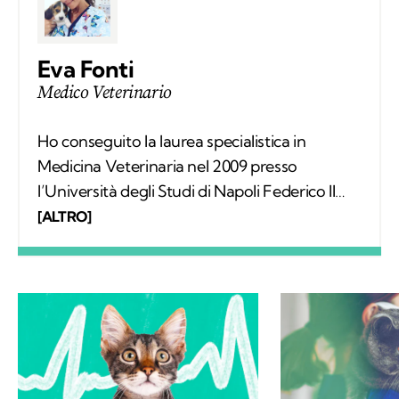
Eva Fonti
Medico Veterinario
Ho conseguito la laurea specialistica in
Medicina Veterinaria nel 2009 presso
l’Università degli Studi di Napoli Federico II
con una tesi sperimentale in chirurgia
[ALTRO]
oftalmica, nel 2010 ho conseguito il
perfezionamento in Radiologia Veterinaria.
Nel 2013 ho inaugurato il mio ambulatorio in
Minturno sul lungomare di Scauri.