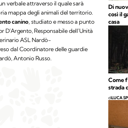
n verbale attraverso il quale sarà
Di nuov
ria mappa degli animali del territorio.
così il
casa
mento canino
, studiato e messo a punto
tor D’Argento, Responsabile dell’Unità
terinario ASL Nardò-
reso dal Coordinatore delle guardie
ardò, Antonio Russo.
Come fa
strada 
di
LUCA S