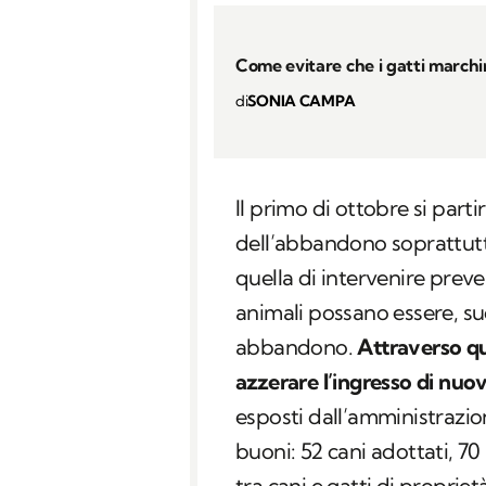
Come evitare che i gatti marchi
di
SONIA CAMPA
Il primo di ottobre si parti
dell’abbandono soprattutto
quella di intervenire prev
animali possano essere, s
abbandono.
Attraverso que
azzerare l’ingresso di nuovi
esposti dall’amministrazion
buoni: 52 cani adottati, 70 
tra cani e gatti di proprietà