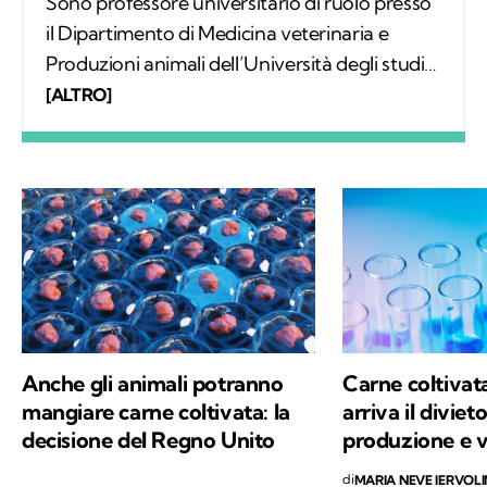
Sono professore universitario di ruolo presso
il Dipartimento di Medicina veterinaria e
Produzioni animali dell’Università degli studi
di Napoli Federico II e titolare della cattedra di
[ALTRO]
Fisiopatologia degli animali domestici. Ho
insegnato in diverse Università italiane, corsi
di perfezionamento e master universitari.
Appassionato di animali e di cani in
particolare, mi occupo da oltre vent’anni di
ricerca scientifica nel campo della patologia
spontanea degli animali domestici e di
tematiche inerenti l’oncologia comparata.
Anche gli animali potranno
Carne coltivat
mangiare carne coltivata: la
arriva il diviet
decisione del Regno Unito
produzione e 
di
MARIA NEVE IERVOL