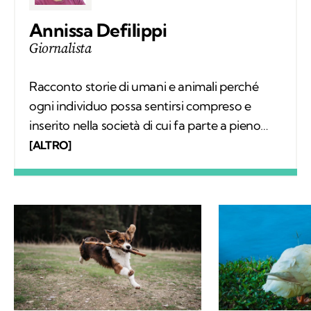
Annissa Defilippi
Giornalista
Racconto storie di umani e animali perché
ogni individuo possa sentirsi compreso e
inserito nella società di cui fa parte a pieno
diritto. Scrivo articoli e realizzo video
[ALTRO]
mettendomi in ascolto dei protagonisti;
nascono così relazioni che, grazie a Kodami,
possono continuare a vivere.