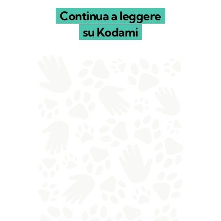
Continua a leggere
su Kodami