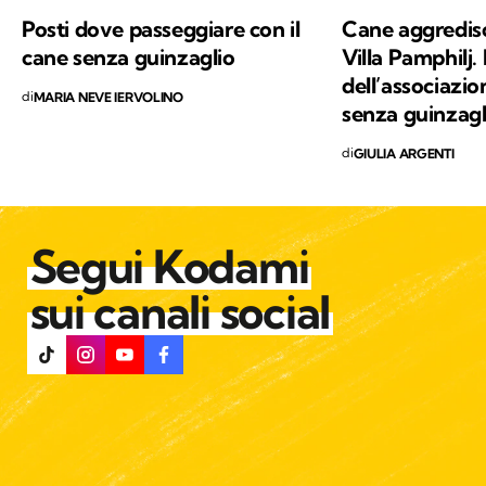
Posti dove passeggiare con il
Cane aggredisc
cane senza guinzaglio
Villa Pamphilj. 
dell’associazio
di
MARIA NEVE IERVOLINO
senza guinzagl
di
GIULIA ARGENTI
Segui Kodami
sui canali social