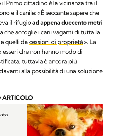
 il Primo cittadino è la vicinanza tra il
o e il canile: «È seccante sapere che
va il rifugio
ad appena duecento metri
a che accoglie i cani vaganti di tutta la
he quelli da
cessioni di proprietà
». La
so esseri che non hanno modo di
tificata, tuttavia è ancora più
avanti alla possibilità di una soluzione
 ARTICOLO
tata