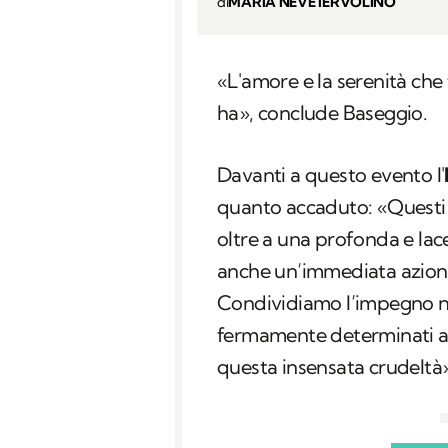
di
MARIA NEVE IERVOLINO
«L'amore e la serenità che 
ha», conclude Baseggio.
Davanti a questo evento l'
quanto accaduto: «Questi e
oltre a una profonda e la
anche un’immediata azione 
Condividiamo l’impegno nel
fermamente determinati a
questa insensata crudeltà»