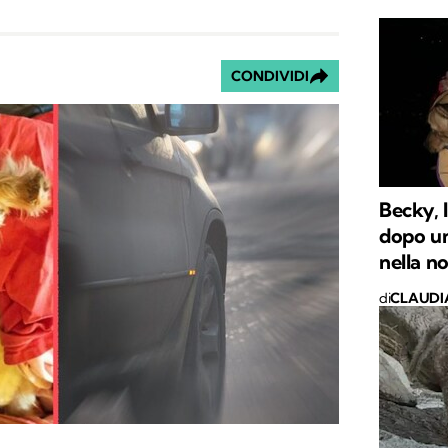
CONDIVIDI
Becky, 
dopo un
nella n
di
CLAUDI