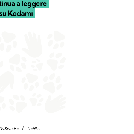
inua a leggere
su Kodami
/
NOSCERE
NEWS