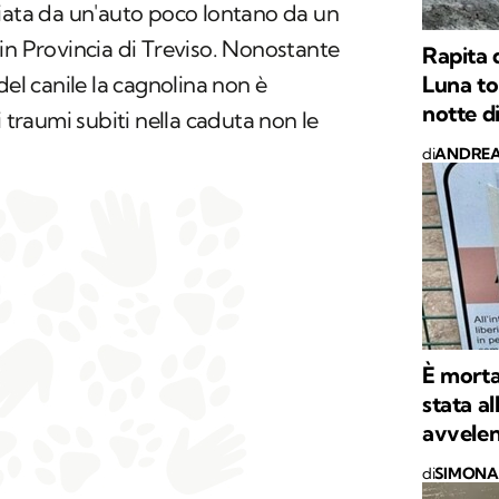
ciata da un'auto poco lontano da un
in Provincia di Treviso. Nonostante
Rapita 
Luna to
del canile la cagnolina non è
notte d
i traumi subiti nella caduta non le
di
ANDREA
È morta
stata al
avvelen
di
SIMONA 