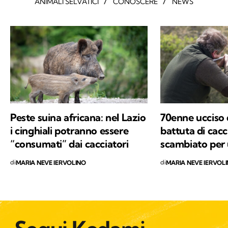
/
/
ANIMALI SELVATICI
CONOSCERE
NEWS
Peste suina africana: nel Lazio
70enne ucciso
i cinghiali potranno essere
battuta di cacc
“consumati” dai cacciatori
scambiato per 
di
di
MARIA NEVE IERVOLINO
MARIA NEVE IERVOL