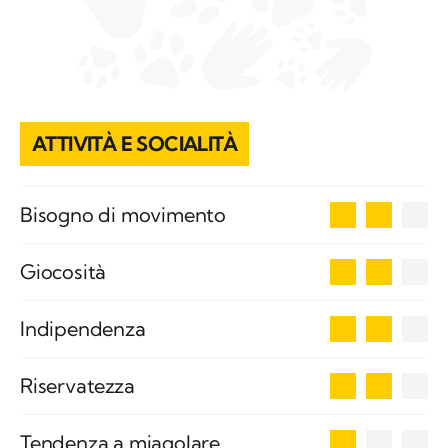
ATTIVITÀ E SOCIALITÀ
2
Bisogno di movimento
2
Giocosità
2
Indipendenza
2
Riservatezza
1
Tendenza a miagolare