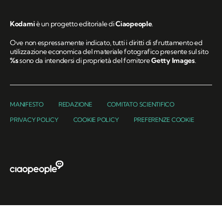
Kodami
è un progetto editoriale di
Ciaopeople
.
Ove non espressamente indicato, tutti i diritti di sfruttamento ed
utilizzazione economica del materiale fotografico presente sul sito
%s
sono da intendersi di proprietà del fornitore
Getty Images
.
MANIFESTO
REDAZIONE
COMITATO SCIENTIFICO
PRIVACY POLICY
COOKIE POLICY
PREFERENZE COOKIE