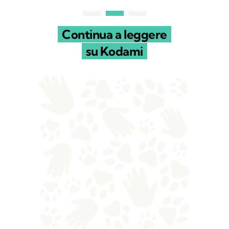
Continua a leggere
su Kodami