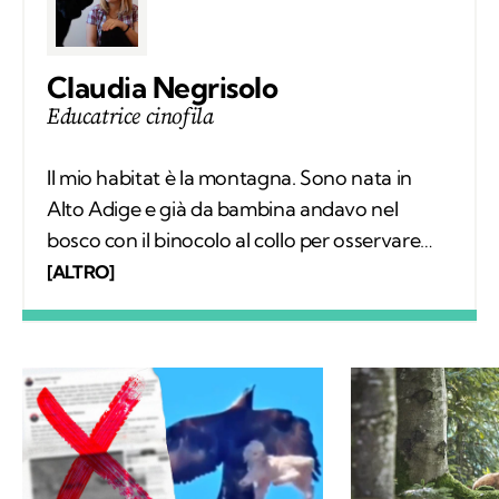
Claudia Negrisolo
Educatrice cinofila
Il mio habitat è la montagna. Sono nata in
Alto Adige e già da bambina andavo nel
bosco con il binocolo al collo per osservare
silenziosamente i comportamenti degli
[ALTRO]
animali selvatici. Ho vissuto tra le montagne
della Svizzera, in Spagna e sulle Alpi Bavaresi,
poi ho studiato etologia, sono diventata
educatrice cinofila e ho trovato il mio posto in
Trentino, sulle Dolomiti di Brenta. Ora scrivo
di animali selvatici e domestici che vivono più
o meno vicini agli esseri umani, con la