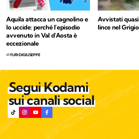
speranza di sensibilizzare alla tutela di ogni
vita che abita questo Pianeta.
Aquila attacca un cagnolino e
Avvistati quasi
lo uccide: perché l’episodio
lince nel Grigio
avvenuto in Val d’Aosta è
eccezionale
di
YURI DIGIUSEPPE
Segui Kodami
sui canali social