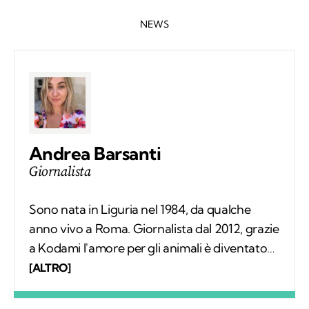
NEWS
Andrea Barsanti
Giornalista
Sono nata in Liguria nel 1984, da qualche
anno vivo a Roma. Giornalista dal 2012, grazie
a Kodami l'amore per gli animali è diventato
un lavoro attraverso cui provo a fare la
[ALTRO]
differenza. A ricordarmelo anche Supplì, il
gatto con cui condivido la vita. Nel tempo