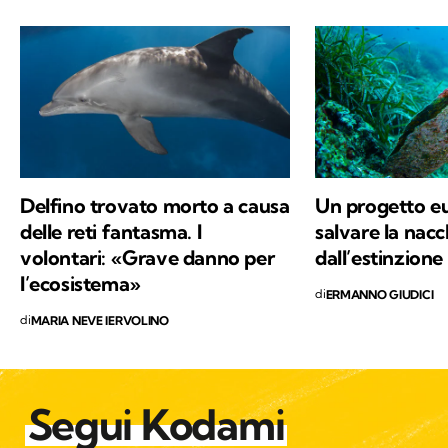
libero tanti libri, qualche viaggio e una
continua scoperta di ciò che mi circonda.
Delfino trovato morto a causa
Un progetto e
delle reti fantasma. I
salvare la nac
volontari: «Grave danno per
dall’estinzione
l’ecosistema»
di
ERMANNO GIUDICI
di
MARIA NEVE IERVOLINO
Segui Kodami