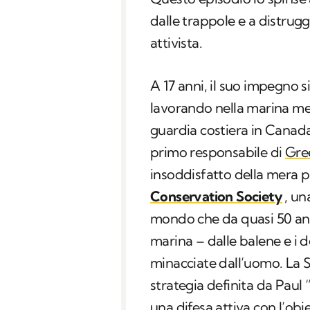
dalle trappole e a distrugg
attivista.
A 17 anni, il suo impegno si
lavorando nella marina me
guardia costiera in Canada
primo responsabile di
Gre
insoddisfatto della mera p
Conservation Society
, un
mondo che da quasi 50 ann
marina – dalle balene e i del
minacciate dall’uomo. La 
strategia definita da Paul
una difesa attiva con l’obi