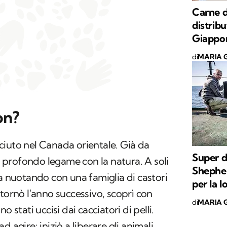
Carne d
distribu
Giappo
di
MARIA G
on?
ciuto nel Canada orientale. Già da
Super d
profondo legame con la natura. A soli
Shepherd
sa nuotando con una famiglia di castori
per la l
 tornò l'anno successivo, scoprì con
di
MARIA G
o stati uccisi dai cacciatori di pelli.
 agire: iniziò a liberare gli animali