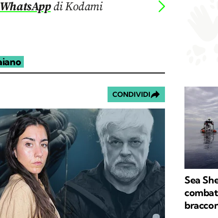
 WhatsApp
di Kodami
aiano
CONDIVIDI
Sea She
combatt
braccon