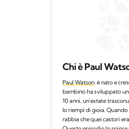
Chi è Paul Wats
Paul Watson
è nato e cres
bambino ha sviluppato un 
10 anni, un'estate trascor
lo riempì di gioia. Quando
rabbia che quei castori eran
Questo episodio lo spinse ad