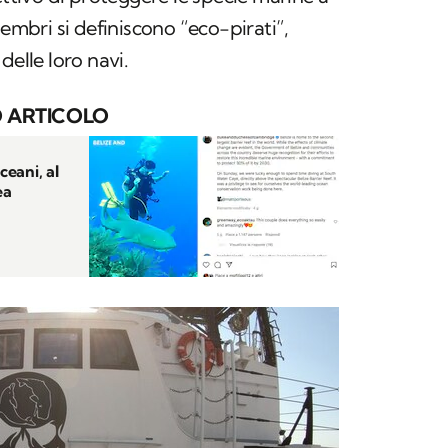
membri si definiscono “eco-pirati”,
delle loro navi.
 ARTICOLO
ceani, al
ea