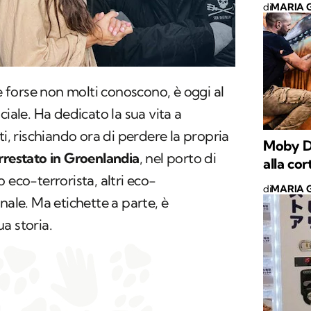
di
MARIA G
 forse non molti conoscono, è oggi al
ciale. Ha dedicato la sua vita a
ti, rischiando ora di perdere la propria
Moby Dic
 arrestato in Groenlandia
, nel porto di
alla co
 eco-terrorista, altri eco-
di
MARIA G
nale. Ma etichette a parte, è
a storia.