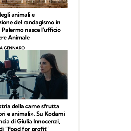
egli animali e
ione del randagismo in
 a Palermo nasce l’ufficio
ere Animale
CA GENNARO
tria della carne sfrutta
ori e animali». Su Kodami
cia di Giulia Innocenzi,
di “Food for profit”