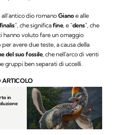
fà all'antico dio romano
Giano
e alle
finalis
", che significa
fine
, e "
dens
", che
iati hanno voluto fare un omaggio
 per avere due teste, a causa della
ne del suo fossile
, che nell'arco di venti
due gruppi ben separati di uccelli.
 ARTICOLO
rto in
voluzione