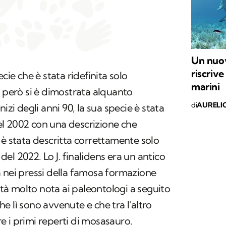
Un nuov
riscrive
cie che è stata ridefinita solo
marini
a però si è dimostrata alquanto
di
AURELI
izi degli anni 90, la sua specie è stata
l 2002 con una descrizione che
 è stata descritta correttamente solo
 del 2022. Lo
J. finalidens
era un antico
 nei pressi della famosa formazione
alità molto nota ai paleontologi a seguito
e lì sono avvenute e che tra l'altro
 i primi reperti di mosasauro.