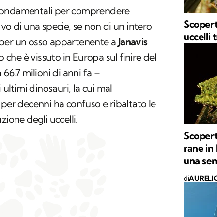
fondamentali per comprendere
Scopert
vo di una specie, se non di un intero
uccelli
 per un osso appartenente a
Janavis
o che è vissuto in Europa sul finire del
66,7 milioni di anni fa –
ltimi dinosauri, la cui mal
 per decenni ha confuso e ribaltato le
zione degli uccelli.
Scopert
rane in
una sem
di
AURELI