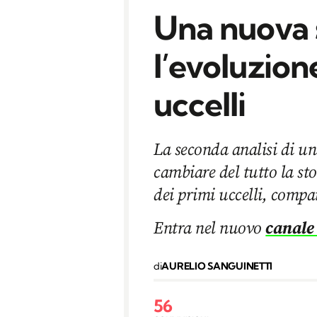
Una nuova 
l’evoluzion
uccelli
La seconda analisi di un
cambiare del tutto la sto
dei primi uccelli, compar
Entra nel nuovo
canale
di
AURELIO SANGUINETTI
56