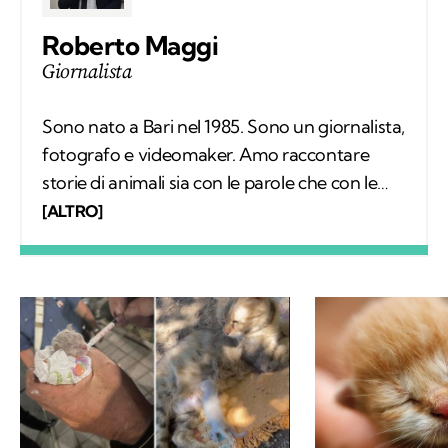
Roberto Maggi
Giornalista
Sono nato a Bari nel 1985. Sono un giornalista,
fotografo e videomaker. Amo raccontare
storie di animali sia con le parole che con le
immagini. Sono laureato in giurisprudenza e
[ALTRO]
da anni seguo la cronaca locale in Puglia. Amo
tutti gli animali, ma in particolar modo i gatti.
Faccio spesso amicizia con loro quando
viaggio con la mia moto.