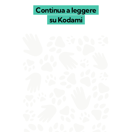
Continua a leggere
su Kodami