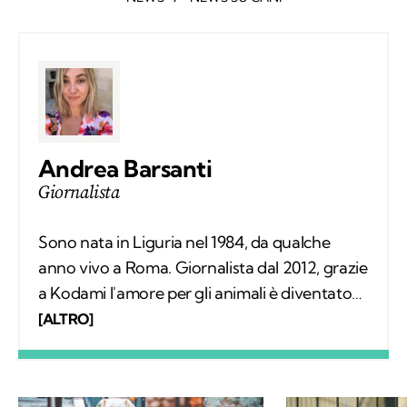
Andrea Barsanti
Giornalista
Sono nata in Liguria nel 1984, da qualche
anno vivo a Roma. Giornalista dal 2012, grazie
a Kodami l'amore per gli animali è diventato
un lavoro attraverso cui provo a fare la
[ALTRO]
differenza. A ricordarmelo anche Supplì, il
gatto con cui condivido la vita. Nel tempo
libero tanti libri, qualche viaggio e una