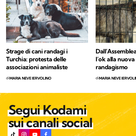
continua scoperta di ciò che mi circonda.
Strage di cani randagi i
Dall’Assemblea 
Turchia: protesta delle
l’ok alla nuova
associazioni animaliste
randagismo
di
di
MARIA NEVE IERVOLINO
MARIA NEVE IERVOL
Segui Kodami
sui canali social