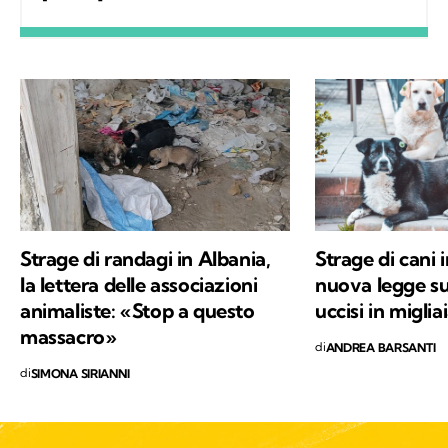
occupata regolarmente di salute ambientale
e innovazione. Leggo molto, possibilmente
all’aria aperta, e appena posso mi cimento in
percorsi di trekking nella natura. Nella filosofia
di Kodami ho ritrovato i miei valori e un
approccio consapevole ma agile ai problemi
del mondo.
Strage di randagi in Albania,
Strage di cani 
la lettera delle associazioni
nuova legge su
animaliste: «Stop a questo
uccisi in miglia
massacro»
di
ANDREA BARSANTI
di
SIMONA SIRIANNI