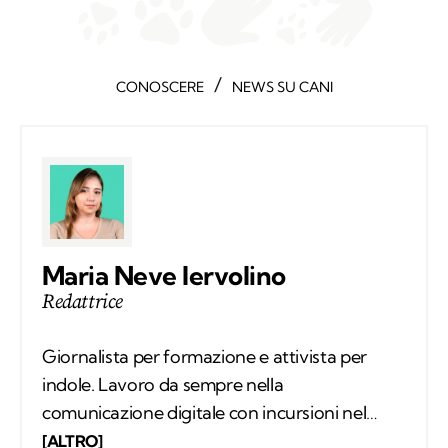
/
CONOSCERE
NEWS SU CANI
Maria Neve Iervolino
Redattrice
Giornalista per formazione e attivista per
indole. Lavoro da sempre nella
comunicazione digitale con incursioni nel
mondo della carta stampata, dove mi sono
[ALTRO]