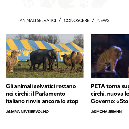
/
/
ANIMALI SELVATICI
CONOSCERE
NEWS
Gli animali selvatici restano
PETA torna sug
nei circhi: il Parlamento
circhi, nuova le
italiano rinvia ancora lo stop
Governo: «Sto
di
di
MARIA NEVE IERVOLINO
SIMONA SIRIANNI