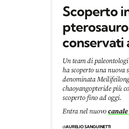
Scoperto i
pterosauro:
conservati
Un team di paleontologi 
ha scoperto una nuova sp
denominata Meilifeilong 
chaoyangopteride più c
scoperto fino ad oggi.
Entra nel nuovo
canale
di
AURELIO SANGUINETTI