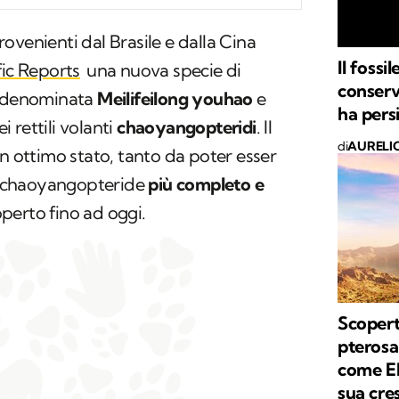
ovenienti dal Brasile e dalla Cina
Il fossi
fic Reports
una nuova specie di
conserv
, denominata
Meilifeilong youhao
e
ha persi
 rettili volanti
chaoyangopteridi
. Il
di
AURELI
in ottimo stato, tanto da poter esser
un chaoyangopteride
più completo e
perto fino ad oggi.
Scoper
pterosa
come El
sua cre