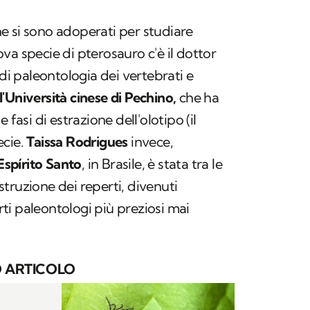
che si sono adoperati per studiare
va specie di pterosauro c'è il dottor
o di paleontologia dei vertebrati e
l'Università cinese di Pechino,
che ha
 fasi di estrazione dell'olotipo (il
ecie.
Taissa Rodrigues
invece,
Espírito Santo
, in Brasile, è stata tra le
truzione dei reperti, divenuti
i paleontologi più preziosi mai
 ARTICOLO