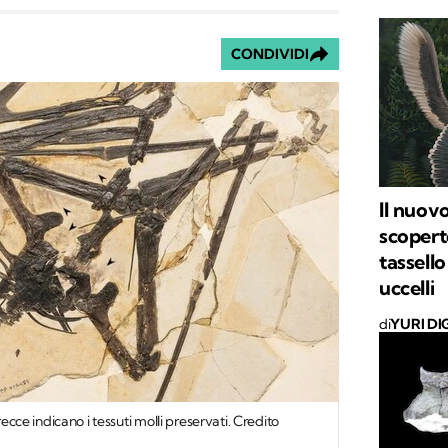
CONDIVIDI
Il nuov
scopert
tassello
uccelli
di
YURI DI
recce indicano i tessuti molli preservati. Credito