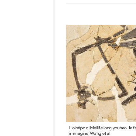
L'olotipo di Meilifeilong youhao ; le f
immagine: Wang et al