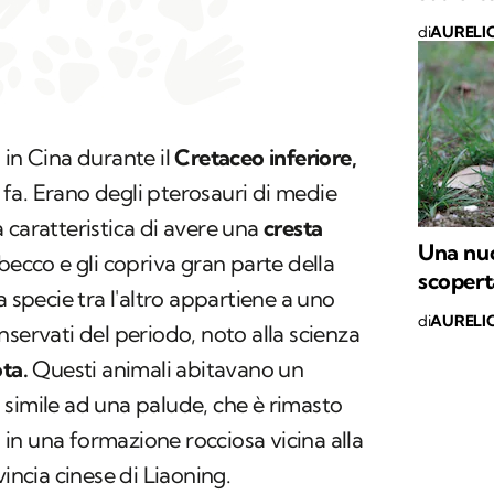
di
AURELI
 in Cina durante il
Cretaceo inferiore,
i fa. Erano degli pterosauri di medie
 caratteristica di avere una
cresta
Una nuo
becco e gli copriva gran parte della
scopert
a specie tra l'altro appartiene a uno
di
AURELI
nservati del periodo, noto alla scienza
ota.
Questi animali abitavano un
simile ad una palude, che è rimasto
in una formazione rocciosa vicina alla
vincia cinese di Liaoning.