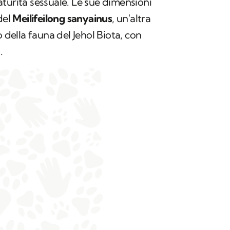
turità sessuale. Le sue dimensioni
del
Meilifeilong sanyainus
,
un'altra
o della fauna del Jehol Biota, con
.