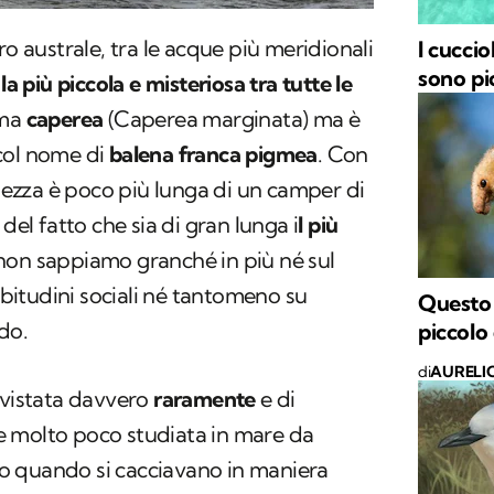
ro australe, tra le acque più meridionali
I cuccio
sono pic
e
la più piccola e misteriosa tra tutte le
ama
caperea
(
Caperea marginata
) ma è
col nome di
balena franca pigmea
. Con
ghezza è poco più lunga di un camper di
del fatto che sia di gran lunga i
l più
on sappiamo granché in più né sul
itudini sociali né tantomeno su
Questo 
do.
piccolo
di
AURELI
vvistata davvero
raramente
e di
 molto poco studiata in mare da
ino quando si cacciavano in maniera