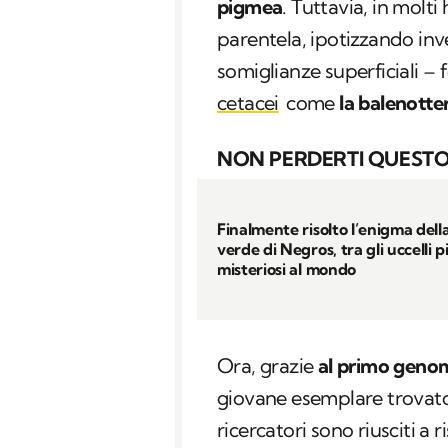
pigmea
. Tuttavia, in mol
parentela, ipotizzando inv
somiglianze superficiali –
cetacei
come
la balenotte
NON PERDERTI QUESTO
Finalmente risolto l’enigma dell
verde di Negros, tra gli uccelli p
misteriosi al mondo
Ora, grazie
al primo geno
giovane esemplare trovato 
ricercatori sono riusciti a