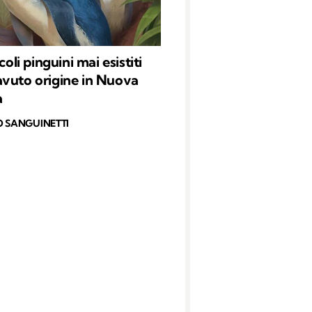
ccoli pinguini mai esistiti
vuto origine in Nuova
a
O SANGUINETTI