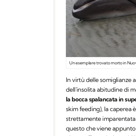
Un esemplare trovato morto in Nuova
In virtù delle somiglianze 
dell'insolita abitudine di 
la bocca spalancata in supe
skim feeding
), la caperea 
strettamente imparentata
questo che viene appunt