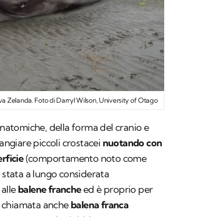
 Zelanda. Foto di Darryl Wilson, University of Otago
anatomiche, della forma del cranio e
mangiare piccoli crostacei
nuotando con
rficie
(comportamento noto come
è stata a lungo considerata
 alle
balene franche
ed è proprio per
o chiamata anche
balena franca