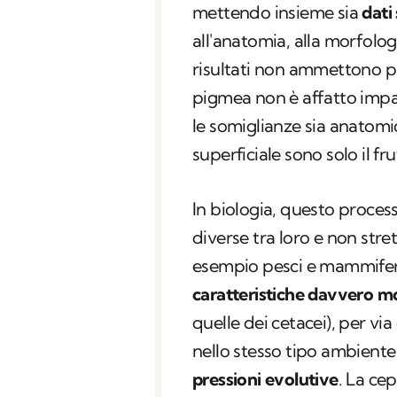
mettendo insieme sia
dati
all'anatomia, alla morfologia
risultati non ammettono pi
pigmea non è affatto impa
le somiglianze sia anatomic
superficiale sono solo il fr
In biologia, questo proces
diverse tra loro e non st
esempio pesci e mammiferi
caratteristiche davvero mo
quelle dei cetacei), per vi
nello stesso tipo ambiente 
pressioni evolutive
. La ce