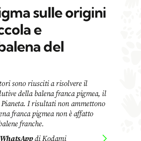
igma sulle origini
ccola e
balena del
ori sono riusciti a risolvere il
lutive della balena franca pigmea, il
l Pianeta. I risultati non ammettono
ena franca pigmea non è affatto
balene franche.
 WhatsApp
di Kodami