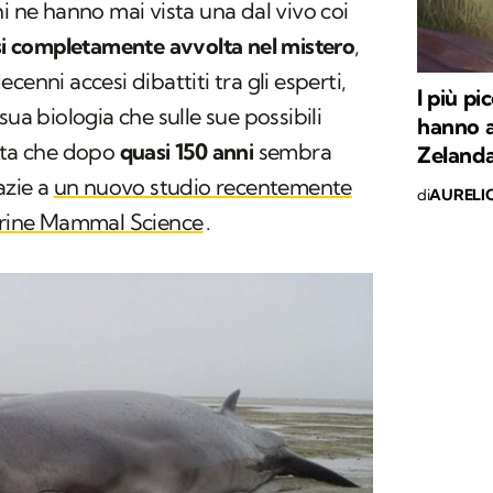
hi ne hanno mai vista una dal vivo coi
i completamente avvolta nel mistero
,
cenni accesi dibattiti tra gli esperti,
I più pi
sua biologia che sulle sue possibili
hanno a
uta che dopo
quasi 150 anni
sembra
Zeland
azie a
un nuovo studio recentemente
di
AURELI
rine Mammal Science
.