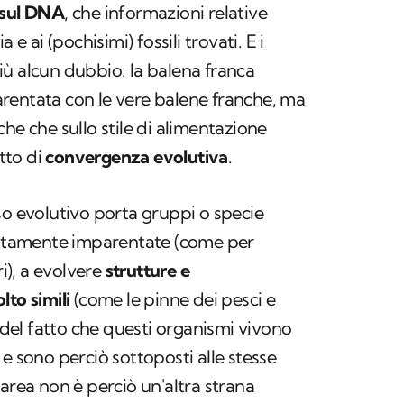
 sul DNA
, che informazioni relative
 e ai (pochisimi) fossili trovati. E i
ù alcun dubbio: la balena franca
rentata con le vere balene franche, ma
he che sullo stile di alimentazione
utto di
convergenza evolutiva
.
so evolutivo porta gruppi o specie
rettamente imparentate (come per
), a evolvere
strutture e
lto simili
(come le pinne dei pesci e
a del fatto che questi organismi vivono
e sono perciò sottoposti alle stesse
parea non è perciò un'altra strana