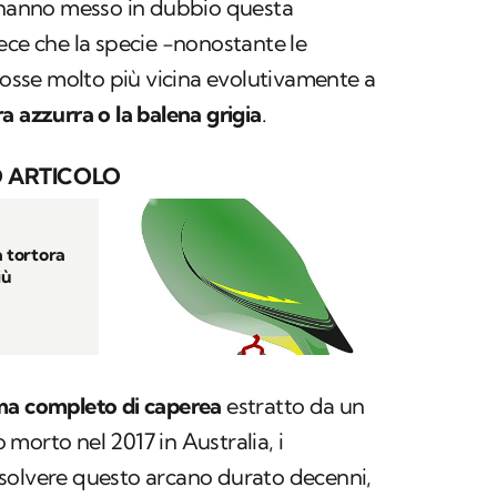
ti hanno messo in dubbio questa
ece che la specie -nonostante le
 fosse molto più vicina evolutivamente a
ra azzurra o la balena grigia
.
 ARTICOLO
a tortora
iù
ma completo di caperea
estratto da un
morto nel 2017 in Australia, i
 risolvere questo arcano durato decenni,