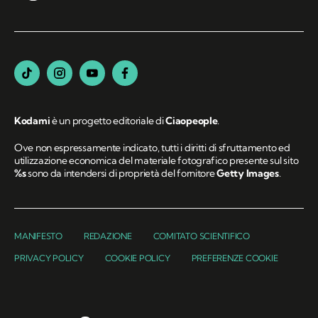
Kodami
è un progetto editoriale di
Ciaopeople
.
Ove non espressamente indicato, tutti i diritti di sfruttamento ed
utilizzazione economica del materiale fotografico presente sul sito
%s
sono da intendersi di proprietà del fornitore
Getty Images
.
MANIFESTO
REDAZIONE
COMITATO SCIENTIFICO
PRIVACY POLICY
COOKIE POLICY
PREFERENZE COOKIE