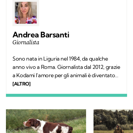
Andrea Barsanti
Giornalista
Sono nata in Liguria nel 1984, da qualche
anno vivo a Roma. Giornalista dal 2012, grazie
a Kodami l'amore per gli animali è diventato
un lavoro attraverso cui provo a fare la
[ALTRO]
differenza. A ricordarmelo anche Supplì, il
gatto con cui condivido la vita. Nel tempo
libero tanti libri, qualche viaggio e una
continua scoperta di ciò che mi circonda.