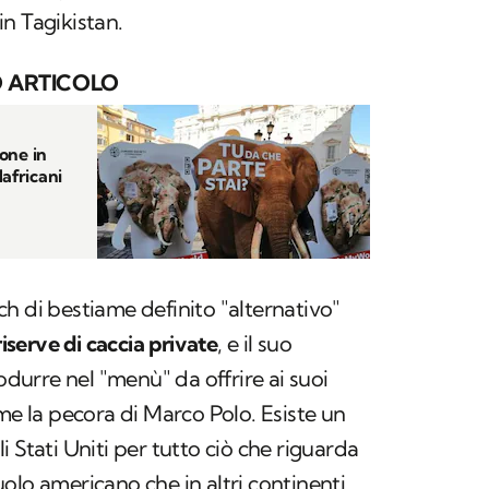
in Tagikistan.
 ARTICOLO
eone in
dafricani
h di bestiame definito "alternativo"
riserve di caccia private
, e il suo
rodurre nel "menù" da offrire ai suoi
ome la pecora di Marco Polo. Esiste un
 Stati Uniti per tutto ciò che riguarda
 suolo americano che in altri continenti