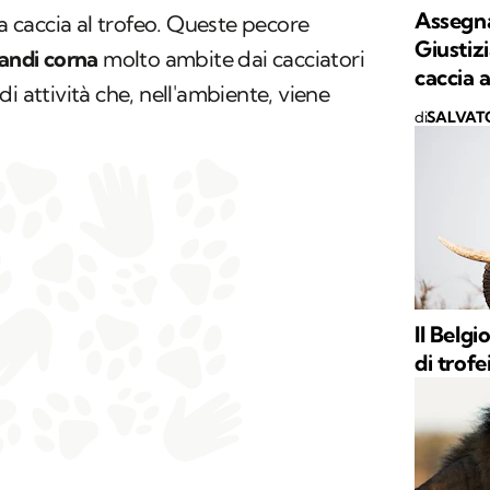
Assegn
la caccia al trofeo. Queste pecore
Giustiz
andi corna
molto ambite dai cacciatori
caccia a
i attività che, nell'ambiente, viene
di
SALVAT
Il Belgi
di trofe