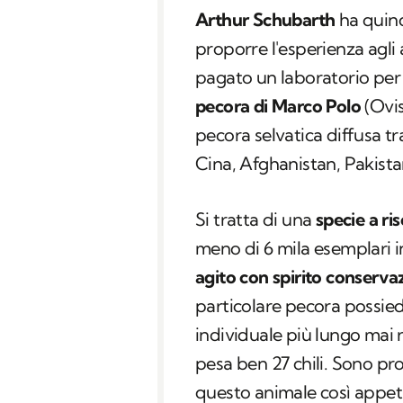
Arthur Schubarth
ha quindi
proporre l'esperienza agl
pagato un laboratorio per 
pecora di Marco Polo
(
Ovi
pecora selvatica diffusa tr
Cina, Afghanistan, Pakista
Si tratta di una
specie a ri
meno di 6 mila esemplari 
agito con spirito conserva
particolare pecora possiede
individuale più lungo mai 
pesa ben 27 chili. Sono pr
questo animale così appetib