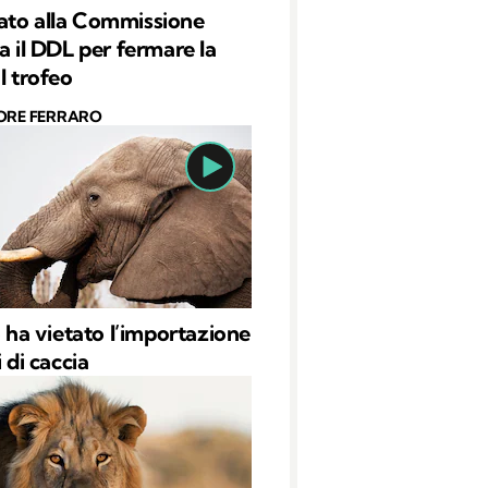
ato alla Commissione
ia il DDL per fermare la
l trofeo
ORE FERRARO
o ha vietato l’importazione
i di caccia