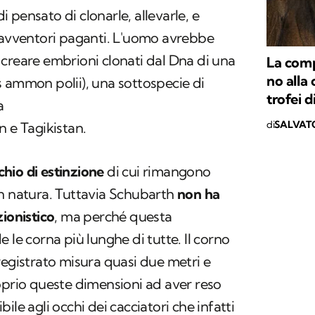
 pensato di clonarle, allevarle, e
i avventori paganti. L'uomo avrebbe
creare embrioni clonati dal Dna di una
La comp
no alla 
s ammon polii
), una sottospecie di
trofei d
a
di
SALVAT
n e Tagikistan.
schio di estinzione
di cui rimangono
in natura. Tuttavia Schubarth
non ha
zionistico
, ma perché questa
 le corna più lunghe di tutte. Il corno
registrato misura quasi due metri e
oprio queste dimensioni ad aver reso
ile agli occhi dei cacciatori che infatti