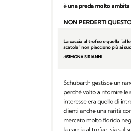
è
una preda molto ambita
NON PERDERTI QUESTO
La caccia al trofeo e quella “al l
scatola” non piacciono più ai su
di
SIMONA SIRIANNI
Schubarth gestisce un ranc
perché volto a rifornire le
interesse era quello di int
clienti anche una rarità c
mercato molto florido negli
la caccia al trofeo, sia sul