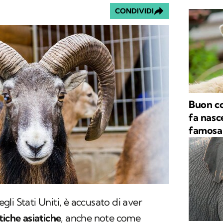
CONDIVIDI
Buon co
fa nasc
famosa 
li Stati Uniti, è accusato di aver
tiche asiatiche
, anche note come