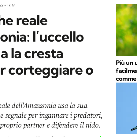
022
17:19
he reale
nia: l’uccello
a la cresta
Più un u
r corteggiare o
facilme
commerc
eale dell'Amazzonia usa la sua
e segnale per ingannare i predatori,
 proprio partner e difendere il nido.