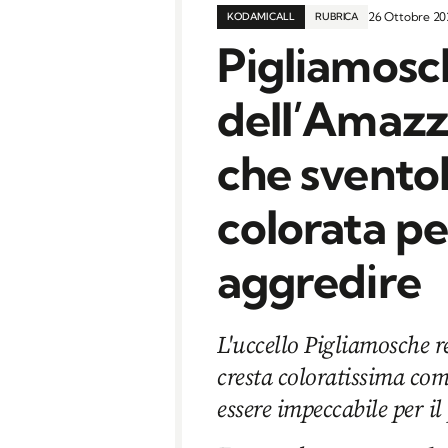
26 Ottobre 2
KODAMI CALL
RUBRICA
Pigliamosc
dell’Amazzo
che sventol
colorata pe
aggredire
L'uccello Pigliamosche r
cresta coloratissima com
essere impeccabile per il