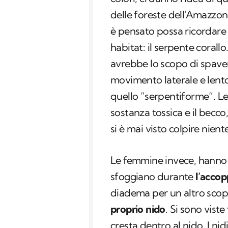
delle foreste dell'Amazzonia
è pensato possa ricordare
habitat: il serpente corall
avrebbe lo scopo di spaven
movimento laterale e lent
quello “serpentiforme”. Le
sostanza tossica e il becc
si è mai visto colpire nien
Le femmine invece, hanno 
sfoggiano durante
l’acco
diadema per un altro sco
proprio nido
. Si sono vist
cresta dentro al nido. I n