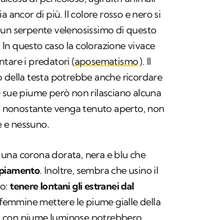
 ancor di più. Il colore rosso e nero si
 un serpente velenosissimo di questo
o. In questo caso la colorazione vivace
tare i predatori (
aposematismo
). Il
o della testa potrebbe anche ricordare
 sue piume però non rilasciano alcuna
o, nonostante venga tenuto aperto, non
te e nessuno.
una corona dorata, nera e blu che
ppiamento
. Inoltre, sembra che usino il
po:
tenere lontani gli estranei dal
e femmine mettere le piume gialle della
idi con piume luminose potrebbero