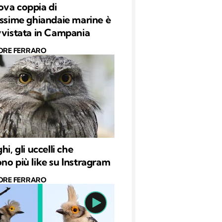
va coppia di
issime ghiandaie marine è
vvistata in Campania
ORE FERRARO
hi, gli uccelli che
no più like su Instragram
ORE FERRARO