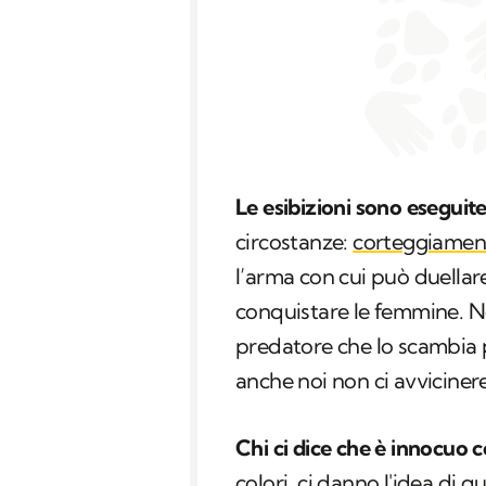
Le esibizioni sono eseguit
circostanze:
corteggiamen
l’arma con cui può duellare
conquistare le femmine. N
predatore che lo scambia 
anche noi non ci avviciner
Chi ci dice che è innocuo c
colori, ci danno l'idea di qu