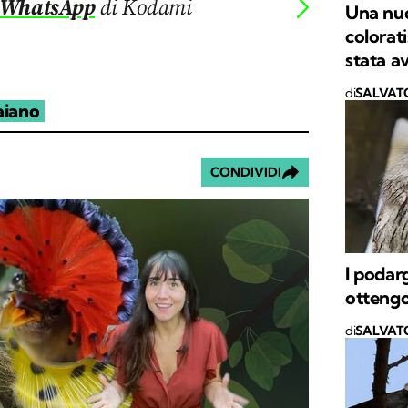
 WhatsApp
di Kodami
Una nuo
colorat
stata a
di
SALVAT
aiano
CONDIVIDI
I podarg
ottengo
di
SALVAT